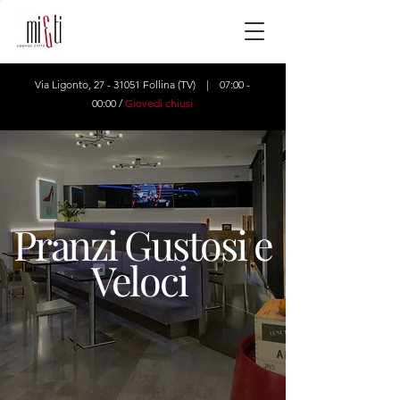
Via Ligonto,
27 - 31051
Follina (TV) | 07:00 -
00:00 /
Giovedì chiusi
Pranzi Gustosi e
Veloci