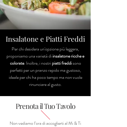
Insalatone e Piatti Freddi
Per chi desidera un'opzione più leggera,
proponiamo una varietà di
insalatone ricche e
colorate
. Inoltre, i nostri
piatti freddi
sono
perfetti per un pranzo rapido ma gustoso,
ideale per chi ha poco tempo ma non vuole
rinunciare al gusto.
Prenota il Tuo Tavolo
Non vediamo l’ora di accoglierti al Mi & Ti